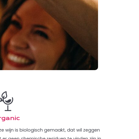
rganic
e wijn is biologisch gemaakt, dat wil zeggen
 er geen chemische residuen te vinden zijn in