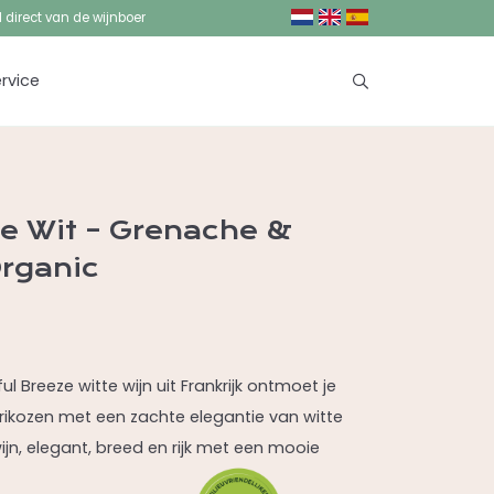
jd direct van de wijnboer
rvice
ze Wit – Grenache &
rganic
l Breeze witte wijn uit Frankrijk ontmoet je
brikozen met een zachte elegantie van witte
jn, elegant, breed en rijk met een mooie