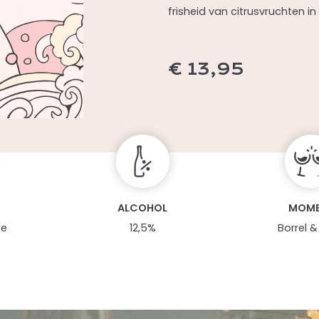
frisheid van citrusvruchten in
€
13,95
Dit
product
heeft
meerdere
variaties.
Deze
ALCOHOL
MOM
optie
ne
12,5%
Borrel &
kan
gekozen
worden
op