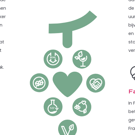
men
de
ker
uur
ën
bi
en 
at
sta
t
ver
k.
Fa
In
bet
gev
Fra