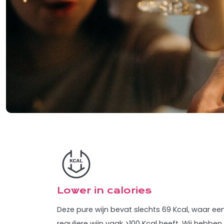
Lower in calories
Deze pure wijn bevat slechts 69 Kcal, waar ee
reguliere wijn vaak >100 Kcal heeft. Wij hebben