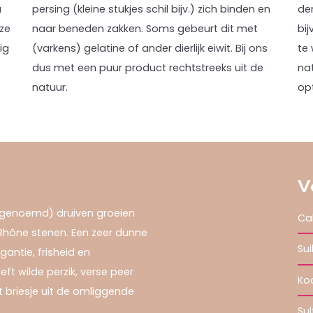
a
persing (kleine stukjes schil bijv.) zich binden en
den
nze
naar beneden zakken. Soms gebeurt dit met
bij
ig
(varkens) gelatine of ander dierlijk eiwit. Bij ons
te 
dus met een puur product rechtstreeks uit de
na
natuur.
opt
V
E genoemd) druiven groeien
Ca
hône stenen. Een zeer dunne
Sui
antie, frisheid en
oeft wilde perzik, verse peer
Ko
 briesje uit de omliggende
Sul