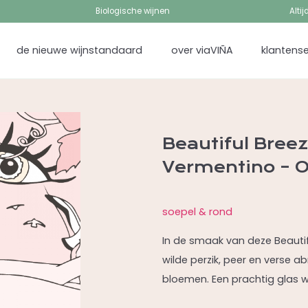
Biologische wijnen
Alti
de nieuwe wijnstandaard
over viaVIÑA
klantense
Beautiful Bree
Vermentino – O
soepel & rond
In de smaak van deze Beautifu
wilde perzik, peer en verse a
bloemen. Een prachtig glas wi