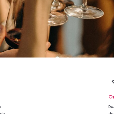
O
n
Dez
 de
dat