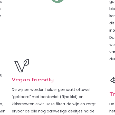
is
go
s
bio
e
ke
dit
in
Da
wer
va
du
00
Vegan friendly
De wijnen worden helder gemaakt oftewel
Tr
e
"geklaard" met bentoniet (fijne klei) en
e,
kikkererwten eiwit. Deze filtert de wijn en zorgt
De
nen
ervoor de alle nog aanwezige deeltjes na de
he