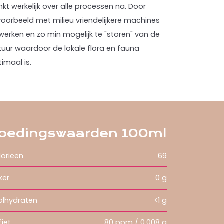
kt werkelijk over alle processen na. Door
voorbeeld met milieu vriendelijkere machines
werken en zo min mogelijk te "storen" van de
tuur waardoor de lokale flora en fauna
imaal is.
oedingswaarden 100ml
lorieën
69
ker
0 g
olhydraten
<1 g
fiet
80 ppm / 0,008 g