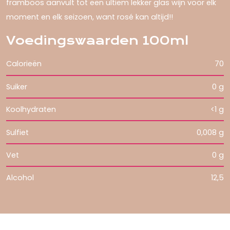
framboos aanvult tot een ultiem lekker glas wijn voor elk
moment en elk seizoen, want rosé kan altijd!!
Voedingswaarden 100ml
Calorieën
70
Suiker
0 g
Koolhydraten
<1 g
Sulfiet
0,008 g
Vet
0 g
Alcohol
12,5