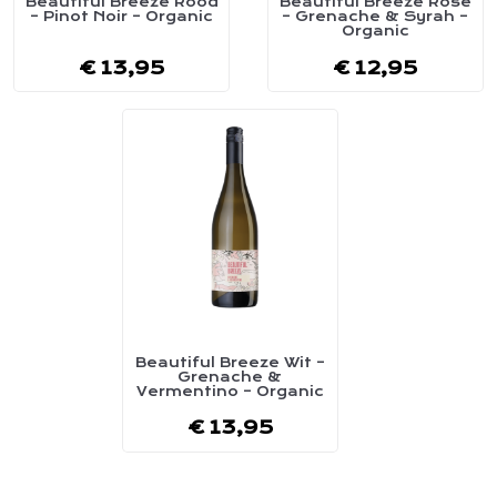
Beautiful Breeze Rood
Beautiful Breeze Rosé
Dit
Dit
– Pinot Noir – Organic
– Grenache & Syrah –
Organic
product
product
€
13,95
€
12,95
heeft
heeft
meerdere
meerdere
variaties.
variaties.
Deze
Deze
optie
optie
kan
kan
gekozen
gekozen
worden
worden
op
op
de
de
Beautiful Breeze Wit –
Dit
Grenache &
productpagina
productpagina
Vermentino – Organic
product
€
13,95
heeft
meerdere
variaties.