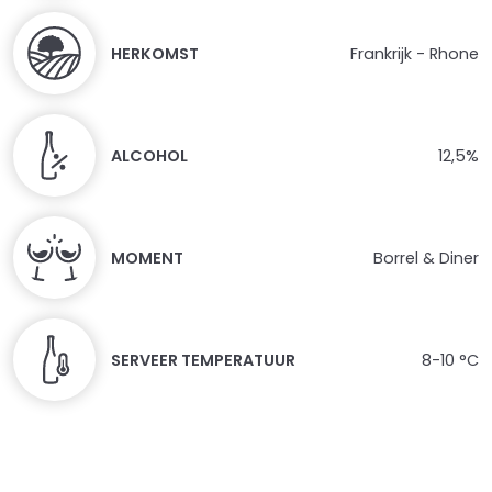
Deze
optie
HERKOMST
Frankrijk - Rhone
kan
gekozen
worden
ALCOHOL
12,5%
op
de
productpagina
MOMENT
Borrel & Diner
SERVEER TEMPERATUUR
8-10 °C