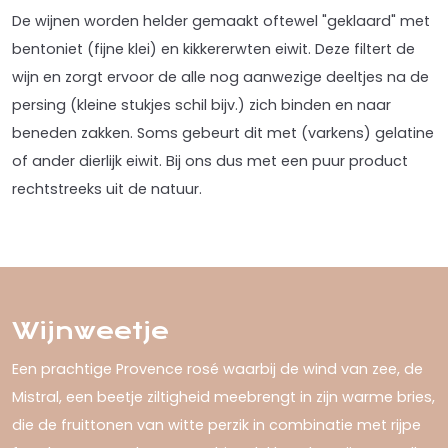
De wijnen worden helder gemaakt oftewel "geklaard" met
bentoniet (fijne klei) en kikkererwten eiwit. Deze filtert de
wijn en zorgt ervoor de alle nog aanwezige deeltjes na de
persing (kleine stukjes schil bijv.) zich binden en naar
beneden zakken. Soms gebeurt dit met (varkens) gelatine
of ander dierlijk eiwit. Bij ons dus met een puur product
rechtstreeks uit de natuur.
Wijnweetje
Een prachtige Provence rosé waarbij de wind van zee, de
Mistral, een beetje ziltigheid meebrengt in zijn warme bries,
die de fruittonen van witte perzik in combinatie met rijpe