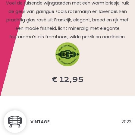
Voel de ruisende wijngaarden met een warm briesje, ruik
de geur van garrigue zoals rozemarijn en lavendel. Een
prachtig glas rosé uit Frankrijk, elegant, breed en rijk met
een mooie frisheid, licht mineralig met elegante
fruitaroma's als framboos, wilde perzik en aardbeien.
€
12,95
Dit
product
heeft
meerdere
VINTAGE
2022
variaties.