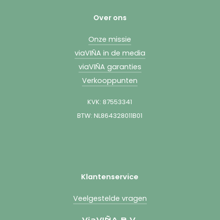
Over ons
Onze missie
viaVIÑA in de media
viaVIÑA garanties
Verkooppunten
KVK: 87553341
BTW: NL864328011B01
Klantenservice
Veelgestelde vragen
ViaVIÑA B.V.