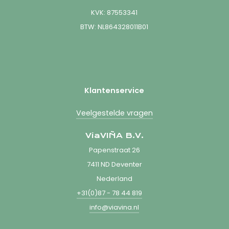
KVK: 87553341
BTW: NL864328011B01
Klantenservice
Veelgestelde vragen
ViaVIÑA B.V.
Papenstraat 26
7411 ND Deventer
Nederland
+31(0)87 - 78 44 819
info@viavina.nl