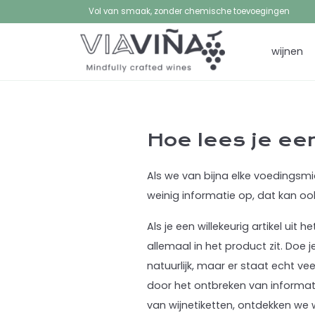
Vol van smaak, zonder chemische toevoegingen
wijnen
Hoe lees je ee
Als we van bijna elke voedingsmid
weinig informatie op, dat kan o
Als je een willekeurig artikel ui
allemaal in het product zit. Doe j
natuurlijk, maar er staat echt ve
door het ontbreken van informati
van wijnetiketten, ontdekken we