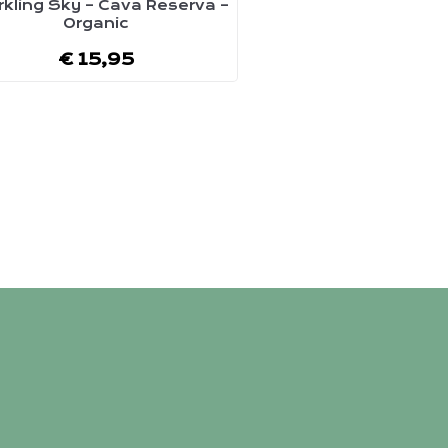
kling Sky – Cava Reserva –
Organic
ct
€
15,95
ere
es.
en
n
ctpagina