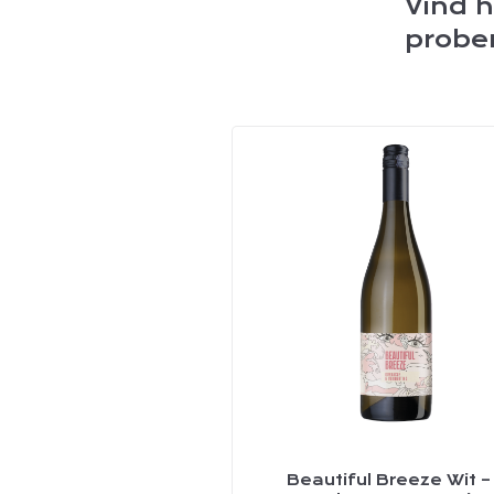
Vind h
probe
Beautiful Breeze Wit –
Dit