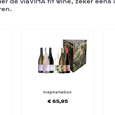
ier de viaVIÑA fit wine, zeker eens 
ren.
Inspiratiebox
€
65,95