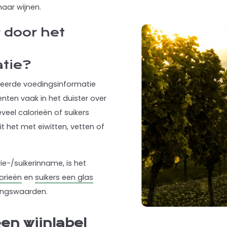
haar wijnen.
 door het
tie?
leerde voedingsinformatie
nten vaak in het duister over
veel c
alorieën of suikers
zit het met eiwitten, vetten of
ie-/suikerinname, is het
orieën
en
suikers een glas
dingswaarden.
en wijnlabel