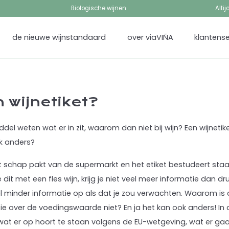
Biologische wijnen
Alti
de nieuwe wijnstandaard
over viaVIÑA
klantense
n wijnetiket?
del weten wat er in zit, waarom dan niet bij wijn? Een wijnetik
ok anders?
t het schap pakt van de supermarkt en het etiket bestudeert sta
e dit met een fles wijn, krijg je niet veel meer informatie dan 
el minder informatie op als dat je zou verwachten. Waarom is d
e over de voedingswaarde niet? En ja het kan ook anders! In di
 wat er op hoort te staan volgens de EU-wetgeving, wat er g