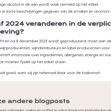
ge alcohol in de wijn wordt vaak vermeld op het etiket.
er korte beschrijvingen gegeven van de smaken en aroma’s di
f 2024 veranderen in de verpli
geving?
rkocht en na 8 december 2023 wordt geproduceerd, moet aan de
wijnproducenten, wijndistributeurs en label producenten voor 
betreft informatie over ingrediënten, allergenen, energie en v
tie moeten fysiek op het etiket staan.
al goed, want wij zijn helemaal klaar voor de toekomst!
ze andere blogposts
met calorieën, suiker en sulfiet in wijn? Waarom biologische w