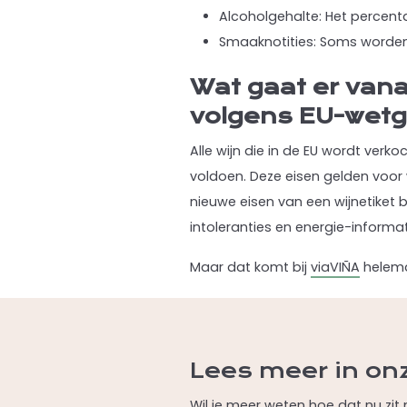
Alcoholgehalte: Het percenta
Smaaknotities: Soms worden 
Wat gaat er vana
volgens EU-wet
Alle wijn die in de EU wordt ve
voldoen. Deze eisen gelden voor 
nieuwe eisen van een wijnetiket 
intoleranties en energie-informa
Maar dat komt bij
viaVIÑA
helema
Lees meer in on
Wil je meer weten hoe dat nu zit 