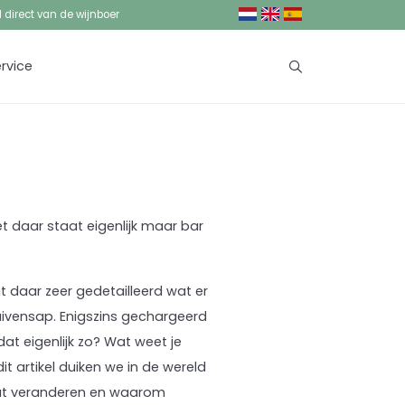
jd direct van de wijnboer
rvice
et daar staat eigenlijk maar bar
at daar zeer gedetailleerd wat er
druivensap. Enigszins gechargeerd
at eigenlijk zo? Wat weet je
t artikel duiken we in de wereld
aat veranderen en waarom